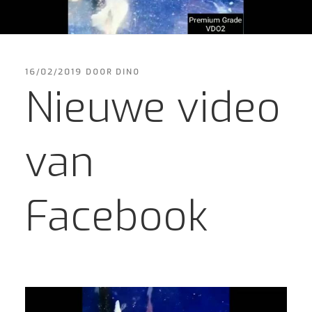
GEPLAATST
16/02/2019
DOOR
DINO
OP
Nieuwe video
van
Facebook