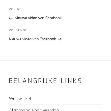
Bericht
navigatie
Vorig
VORIGE
bericht
Nieuwe video van Facebook
Volgend
VOLGENDE
bericht
Nieuwe video van Facebook
BELANGRIJKE LINKS
Webwinkel
Algemene Voorwaarden