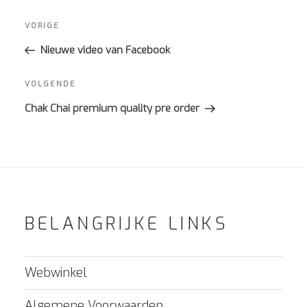
Bericht
navigatie
Vorig
VORIGE
bericht
Nieuwe video van Facebook
Volgend
VOLGENDE
bericht
Chak Chai premium quality pre order
BELANGRIJKE LINKS
Webwinkel
Algemene Voorwaarden