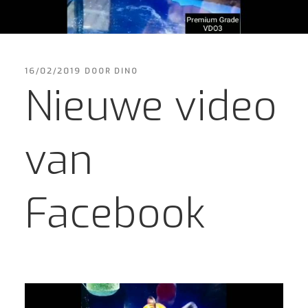
GEPLAATST
16/02/2019
DOOR
DINO
OP
Nieuwe video
van
Facebook