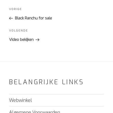
Bericht
navigatie
Vorig
VORIGE
bericht
Black Ranchu for sale
Volgend
VOLGENDE
bericht
Video bekijken
BELANGRIJKE LINKS
Webwinkel
Algemene Voorwaarden