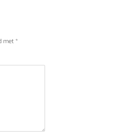
rd met
*