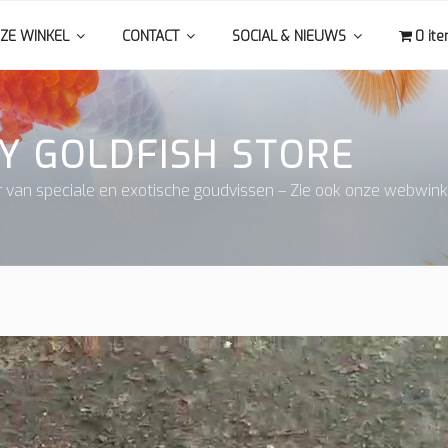
ZE WINKEL
CONTACT
SOCIAL & NIEUWS
0 it
Y GOLDFISH STORE
r van speciale en exotische goudvissen – Zie ook onze webwink