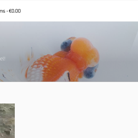
ems
€0.00
el!