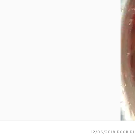
GEPLAATST
12/06/2018
DOOR
D