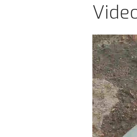
OP
Video