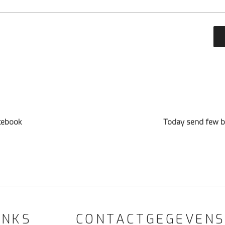
cebook
Today send few b
INKS
CONTACTGEGEVEN