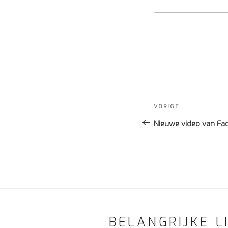
Bericht
navigatie
Vorig
VORIGE
bericht
Nieuwe video van Fa
BELANGRIJKE L