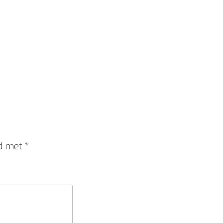
rd met
*