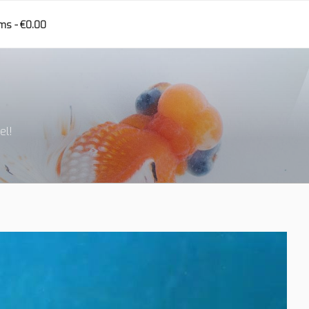
ems
€0.00
el!