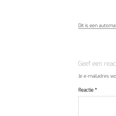
Dit is een automa
Geef een reac
Je e-mailadres wo
Reactie
*