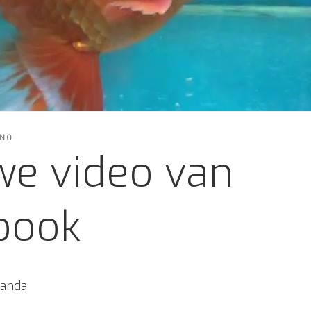
INO
we video van
book
randa