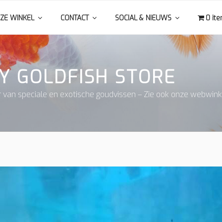
ZE WINKEL
CONTACT
SOCIAL & NIEUWS
0 it
Y GOLDFISH STORE
r van speciale en exotische goudvissen – Zie ook onze webwink