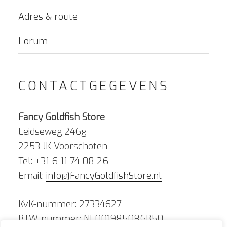
Adres & route
Forum
CONTACTGEGEVENS
Fancy Goldfish Store
Leidseweg 246g
2253 JK Voorschoten
Tel: +31 6 11 74 08 26
Email:
info@FancyGoldfishStore.nl
KvK-nummer: 27334627
BTW-nummer: NL001985086B50