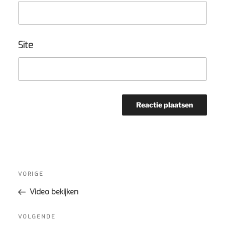
Site
Bericht
navigatie
Vorig
VORIGE
bericht
Video bekijken
Volgend
VOLGENDE