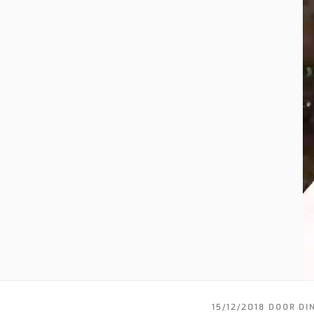
GEPLAATST
15/12/2018
DOOR
DI