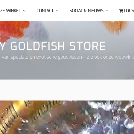
ZE WINKEL
CONTACT
SOCIAL & NIEUWS
0 it
Y GOLDFISH STORE
r van speciale en exotische goudvissen – Zie ook onze webwink