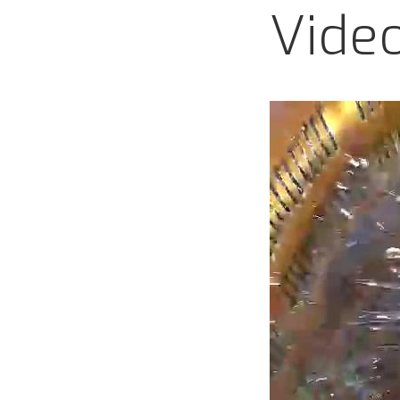
OP
Video