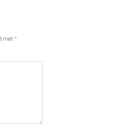
rd met
*