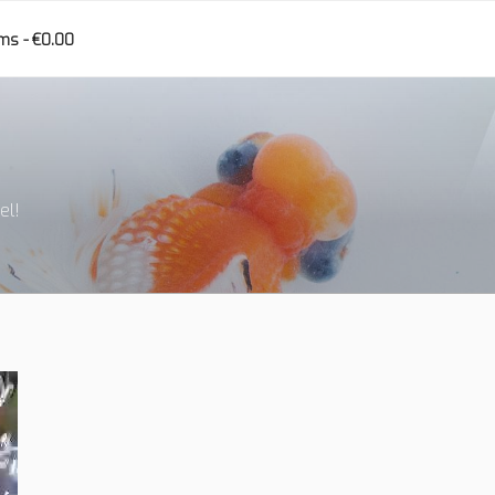
ems
€0.00
el!