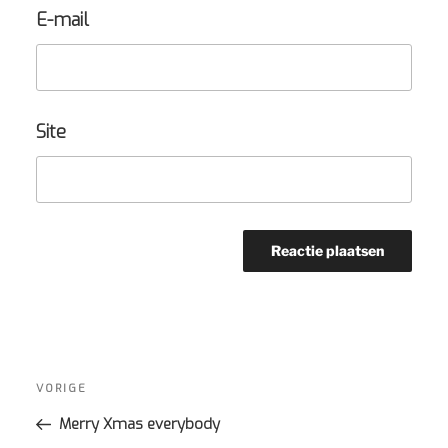
E-mail
Site
Bericht
navigatie
Vorig
VORIGE
bericht
Merry Xmas everybody