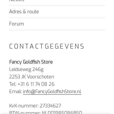
Adres & route
Forum
CONTACTGEGEVENS
Fancy Goldfish Store
Leidseweg 246g
2253 JK Voorschoten
Tel: +31 6 11 74 08 26
Email:
info@FancyGoldfishStore.nl
KvK-nummer: 27334627
BTW-nummer: NL001985086B50