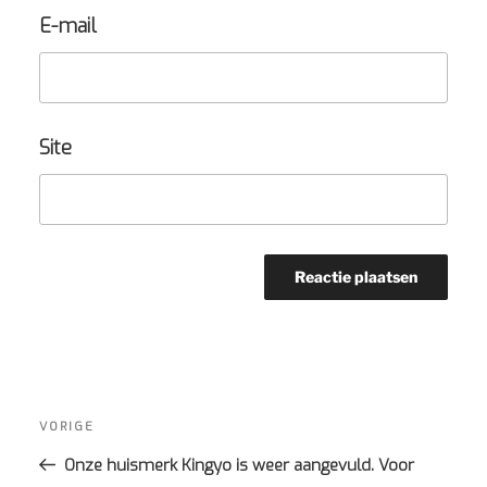
E-mail
Site
Bericht
navigatie
Vorig
VORIGE
bericht
Onze huismerk Kingyo is weer aangevuld. Voor