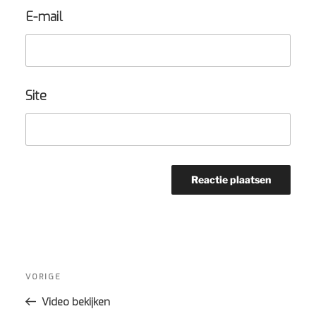
E-mail
Site
Bericht
navigatie
Vorig
VORIGE
bericht
Video bekijken