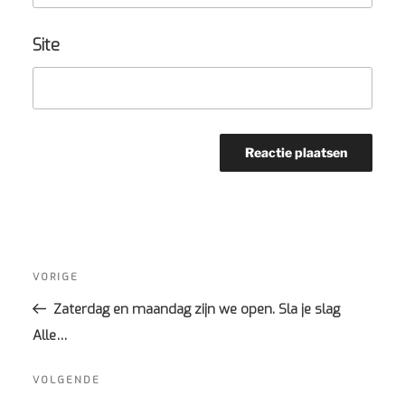
Site
Bericht
navigatie
Vorig
VORIGE
bericht
Zaterdag en maandag zijn we open. Sla je slag
Alle…
Volgend
VOLGENDE