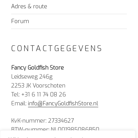
Adres & route
Forum
CONTACTGEGEVENS
Fancy Goldfish Store
Leidseweg 246g
2253 JK Voorschoten
Tel: +31 6 11 74 08 26
Email:
info@FancyGoldfishStore.nl
KvK-nummer: 27334627
BTW-nummer: NL001985086B50