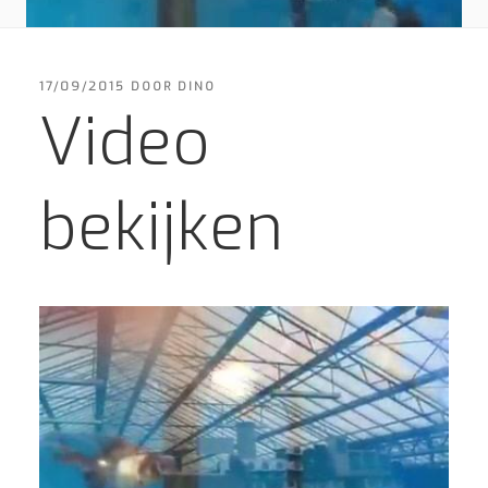
GEPLAATST
17/09/2015
DOOR
DINO
OP
Video
bekijken