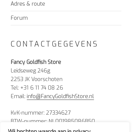
Adres & route
Forum
CONTACTGEGEVENS
Fancy Goldfish Store
Leidseweg 246g
2253 JK Voorschoten
Tel: +31 6 11 74 08 26
Email:
info@FancyGoldfishStore.nl
KvK-nummer: 27334627
BTW-nummer: NL001985086B50
Wij hechten waarde aan je privacy.