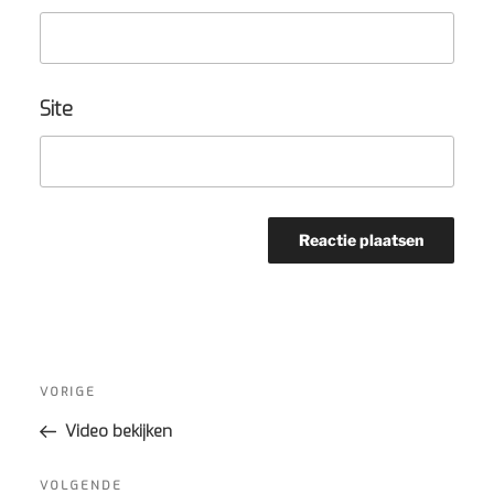
Site
Bericht
navigatie
Vorig
VORIGE
bericht
Video bekijken
Volgend
VOLGENDE