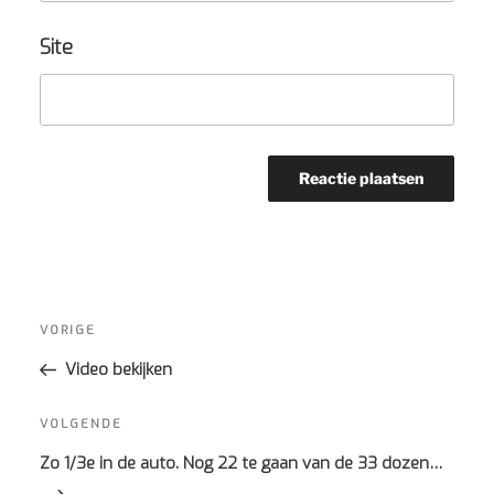
Site
Bericht
navigatie
Vorig
VORIGE
bericht
Video bekijken
Volgend
VOLGENDE
bericht
Zo 1/3e in de auto. Nog 22 te gaan van de 33 dozen…