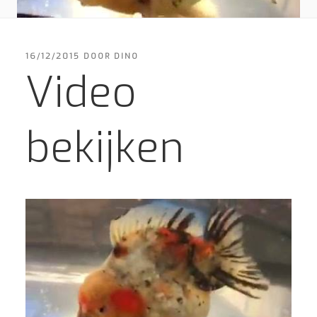
GEPLAATST
16/12/2015
DOOR
DINO
OP
Video
bekijken