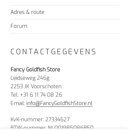
Adres & route
Forum
CONTACTGEGEVENS
Fancy Goldfish Store
Leidseweg 246g
2253 JK Voorschoten
Tel: +31 6 11 74 08 26
Email:
info@FancyGoldfishStore.nl
KvK-nummer: 27334627
BTW-nummer: NL001985086B50