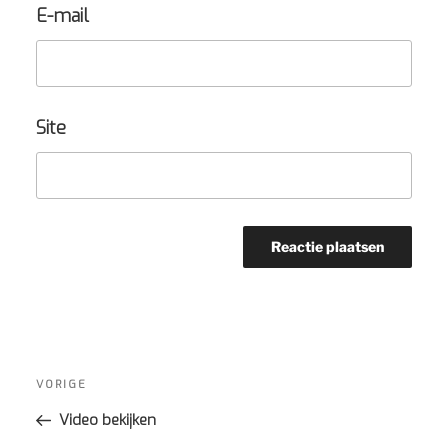
E-mail
Site
Bericht
navigatie
Vorig
VORIGE
bericht
Video bekijken