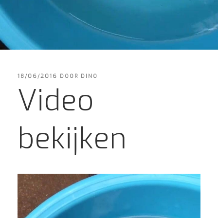
GEPLAATST
18/06/2016
DOOR
DINO
OP
Video
bekijken