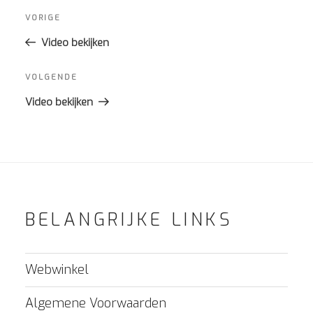
Bericht
navigatie
Vorig
VORIGE
bericht
Video bekijken
Volgend
VOLGENDE
bericht
Video bekijken
BELANGRIJKE LINKS
Webwinkel
Algemene Voorwaarden