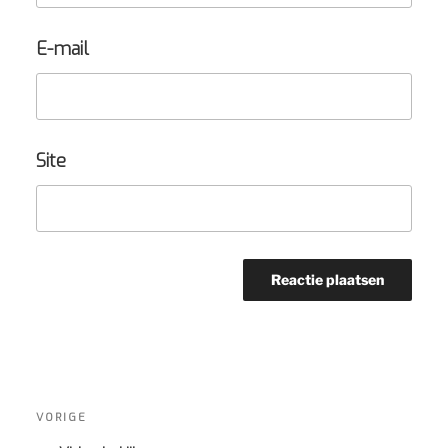
E-mail
Site
Bericht
navigatie
Vorig
VORIGE