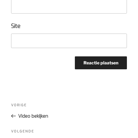
Site
Bericht
navigatie
Vorig
VORIGE
bericht
Video bekijken
Volgend
VOLGENDE