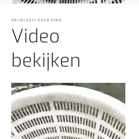
GEPLAATST
08/10/2017
DOOR
DINO
OP
Video
bekijken