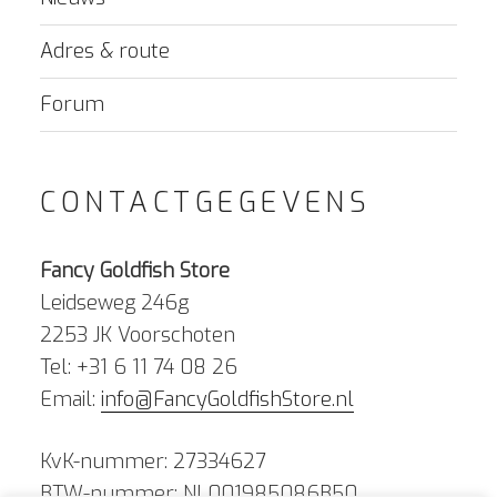
Adres & route
Forum
CONTACTGEGEVENS
Fancy Goldfish Store
Leidseweg 246g
2253 JK Voorschoten
Tel: +31 6 11 74 08 26
Email:
info@FancyGoldfishStore.nl
KvK-nummer: 27334627
BTW-nummer: NL001985086B50