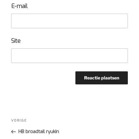
E-mail
Site
Bericht
navigatie
Vorig
VORIGE
bericht
HB broadtail ryukin