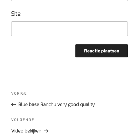
Site
Bericht
navigatie
Vorig
VORIGE
bericht
Blue base Ranchu very good quality
Volgend
VOLGENDE
bericht
Video bekijken