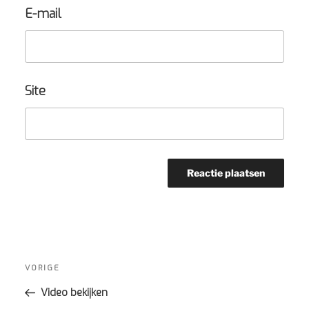
E-mail
Site
Bericht
navigatie
Vorig
VORIGE
bericht
Video bekijken