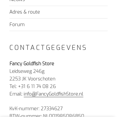
Adres & route
Forum
CONTACTGEGEVENS
Fancy Goldfish Store
Leidseweg 246g
2253 JK Voorschoten
Tel: +31 6 11 74 08 26
Email:
info@FancyGoldfishStore.nl
KvK-nummer: 27334627
BTW-nummer: NL001985086B50