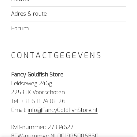
Adres & route
Forum
CONTACTGEGEVENS
Fancy Goldfish Store
Leidseweg 246g
2253 JK Voorschoten
Tel: +31 6 11 74 08 26
Email:
info@FancyGoldfishStore.nl
KvK-nummer: 27334627
BTW-nummer: NL001985086B50