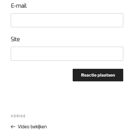
E-mail
Site
Bericht
navigatie
Vorig
VORIGE
bericht
Video bekijken