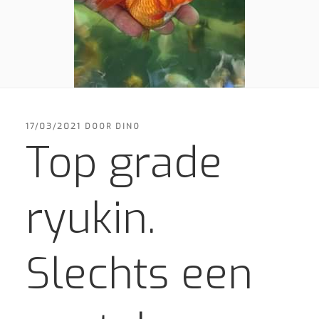
GEPLAATST
17/03/2021
DOOR
DINO
OP
Top grade
ryukin.
Slechts een