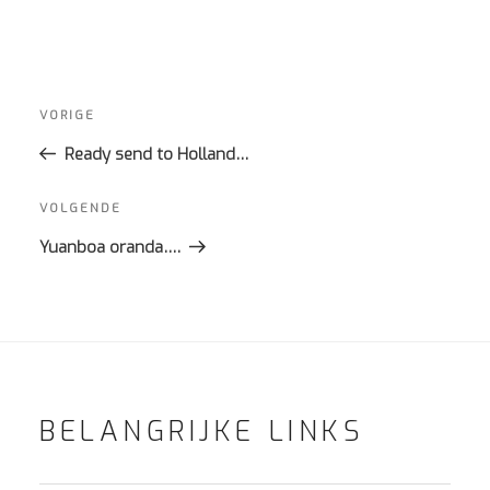
Bericht
navigatie
Vorig
VORIGE
bericht
Ready send to Holland…
Volgend
VOLGENDE
bericht
Yuanboa oranda….
BELANGRIJKE LINKS