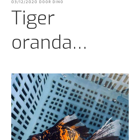
GEPLAATST
03/12/2020
DOOR
DINO
OP
Tiger
oranda…