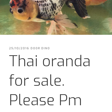
GEPLAATST
25/10/2016
DOOR
DINO
OP
Thai oranda
for sale.
Please Pm