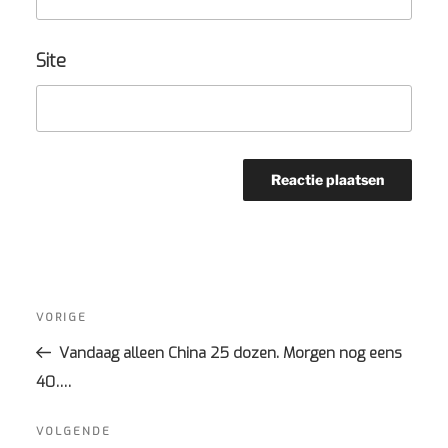
Site
Bericht
navigatie
Vorig
VORIGE
bericht
Vandaag alleen China 25 dozen. Morgen nog eens
40….
Volgend
VOLGENDE