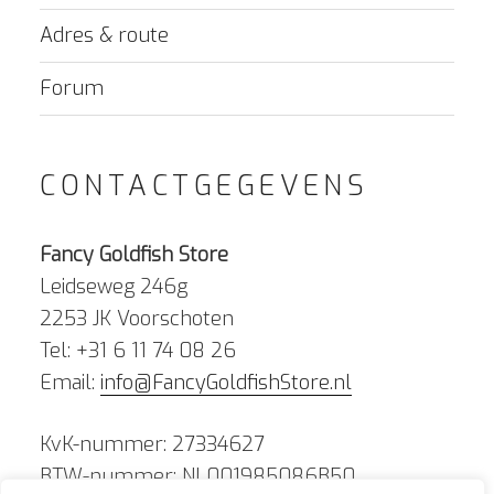
Adres & route
Forum
CONTACTGEGEVENS
Fancy Goldfish Store
Leidseweg 246g
2253 JK Voorschoten
Tel: +31 6 11 74 08 26
Email:
info@FancyGoldfishStore.nl
KvK-nummer: 27334627
BTW-nummer: NL001985086B50