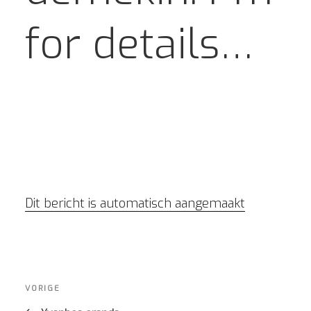
for details…
Dit bericht is automatisch aangemaakt
Bericht
navigatie
Vorig
VORIGE