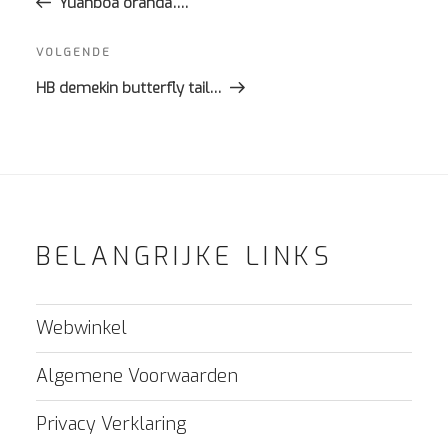
bericht
Yuanboa oranda….
Volgend
VOLGENDE
bericht
HB demekin butterfly tail…
BELANGRIJKE LINKS
Webwinkel
Algemene Voorwaarden
Privacy Verklaring