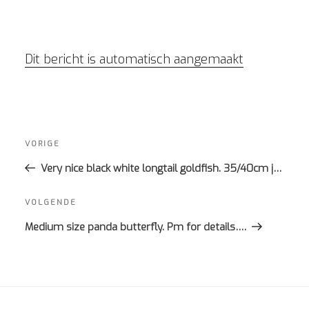
Dit bericht is automatisch aangemaakt
Bericht
navigatie
Vorig
VORIGE
bericht
Very nice black white longtail goldfish. 35/40cm j…
Volgend
VOLGENDE
bericht
Medium size panda butterfly. Pm for details….