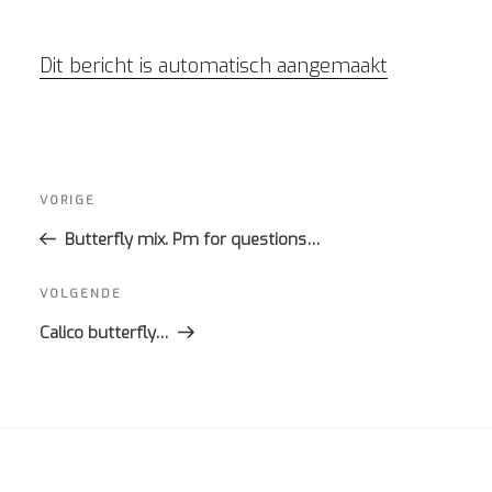
Dit bericht is automatisch aangemaakt
Bericht
navigatie
Vorig
VORIGE
bericht
Butterfly mix. Pm for questions…
Volgend
VOLGENDE
bericht
Calico butterfly…