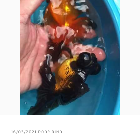
GEPLAATST
16/03/2021
DOOR
DINO
OP