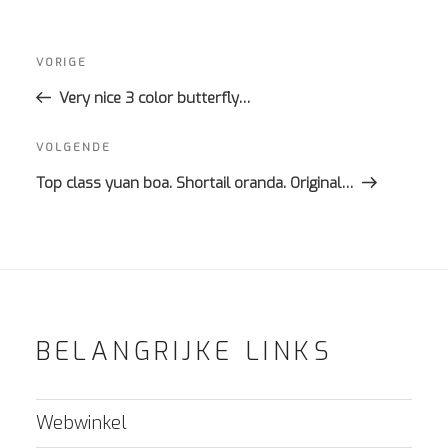
Bericht
navigatie
Vorig
VORIGE
bericht
Very nice 3 color butterfly…
Volgend
VOLGENDE
bericht
Top class yuan boa. Shortail oranda. Original…
BELANGRIJKE LINKS
Webwinkel