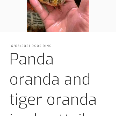
GEPLAATST
16/03/2021
DOOR
DINO
OP
Panda
oranda and
tiger oranda