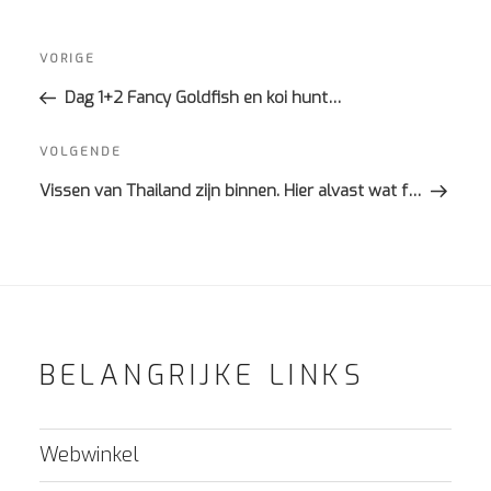
Bericht
navigatie
Vorig
VORIGE
bericht
Dag 1+2 Fancy Goldfish en koi hunt…
Volgend
VOLGENDE
bericht
Vissen van Thailand zijn binnen. Hier alvast wat f…
BELANGRIJKE LINKS
Webwinkel