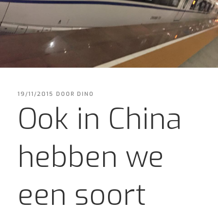
GEPLAATST
19/11/2015
DOOR
DINO
OP
Ook in China
hebben we
een soort