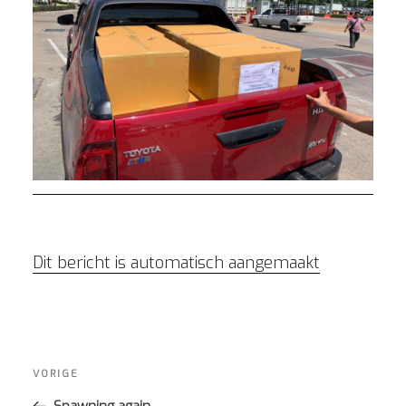
Dit bericht is automatisch aangemaakt
Bericht
navigatie
Vorig
VORIGE
bericht