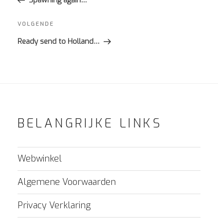
Spawning again…
Volgend
VOLGENDE
bericht
Ready send to Holland…
BELANGRIJKE LINKS
Webwinkel
Algemene Voorwaarden
Privacy Verklaring