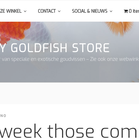
ZE WINKEL
CONTACT
SOCIAL & NIEUWS
0 it
Y GOLDFISH STORE
r van speciale en exotische goudvissen – Zie ook onze webwink
INO
 week those com