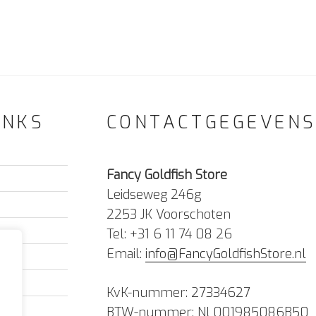
INKS
CONTACTGEGEVEN
Fancy Goldfish Store
Leidseweg 246g
2253 JK Voorschoten
Tel: +31 6 11 74 08 26
Email:
info@FancyGoldfishStore.nl
KvK-nummer: 27334627
BTW-nummer: NL001985086B50