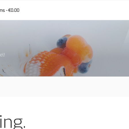
ems
€0.00
el!
ing.