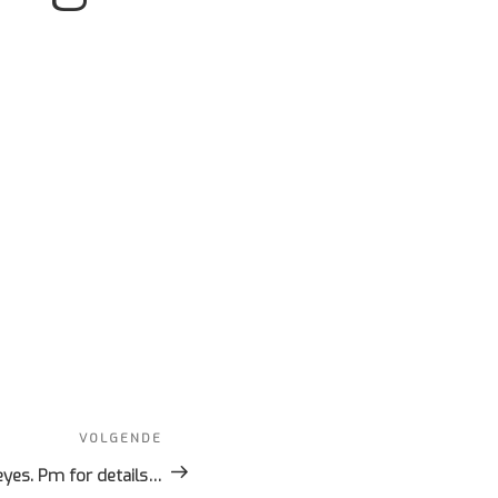
VOLGENDE
Volgend
bericht
eyes. Pm for details…