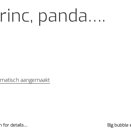
rinc, panda….
tomatisch aangemaakt
 for details…
Big bubble 