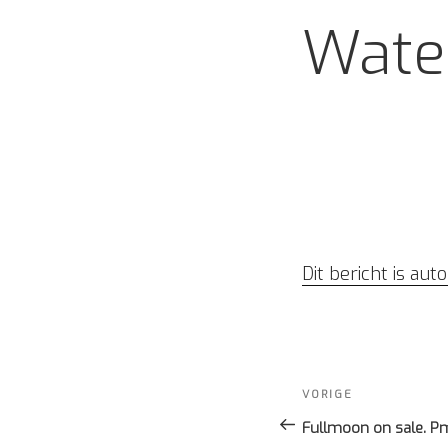
Wate
Dit bericht is au
Bericht
navigatie
Vorig
VORIGE
bericht
Fullmoon on sale. Pm