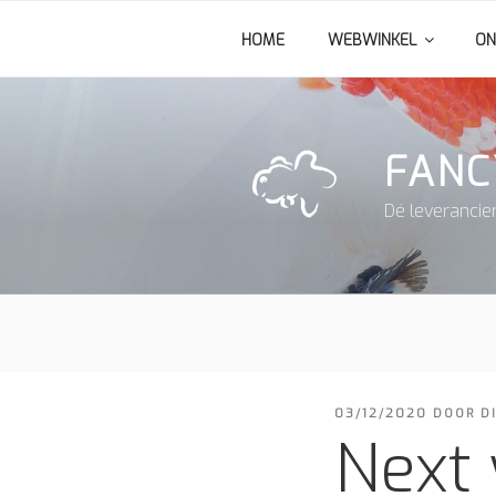
Ga
HOME
WEBWINKEL
ON
naar
de
inhoud
FANC
Dé leverancie
GEPLAATST
03/12/2020
DOOR
D
OP
Next