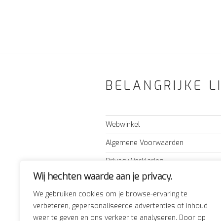
BELANGRIJKE L
Webwinkel
Algemene Voorwaarden
Privacy Verklaring
Wij hechten waarde aan je privacy.
Nieuws
We gebruiken cookies om je browse-ervaring te
Adres & route
verbeteren, gepersonaliseerde advertenties of inhoud
Forum
weer te geven en ons verkeer te analyseren. Door op