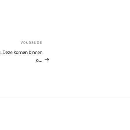
VOLGENDE
Volgend
bericht
rs. Deze komen binnen
o…
S