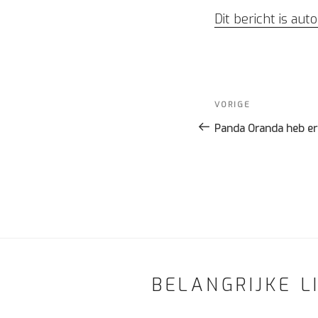
Dit bericht is au
Bericht
navigatie
Vorig
VORIGE
bericht
Panda Oranda heb er
BELANGRIJKE L