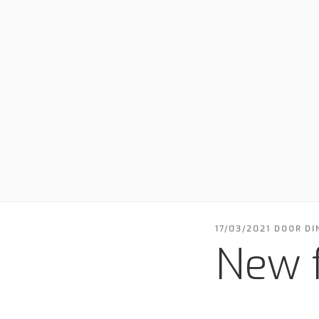
GEPLAATST
17/03/2021
DOOR
DI
OP
New 