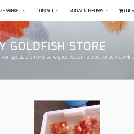
ZE WINKEL
CONTACT
SOCIAL & NIEUWS
0 it
Y GOLDFISH STORE
r van speciale en exotische goudvissen – Zie ook onze webwink