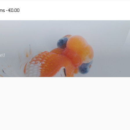
ems
€0.00
el!