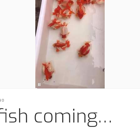
NO
fish coming…