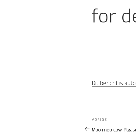
for d
Dit bericht is au
Bericht
navigatie
Vorig
VORIGE
bericht
Moo moo cow. Please