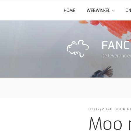
Ga
HOME
WEBWINKEL
ON
naar
de
inhoud
FANC
Dé leverancie
GEPLAATST
03/12/2020
DOOR
D
OP
Moo 