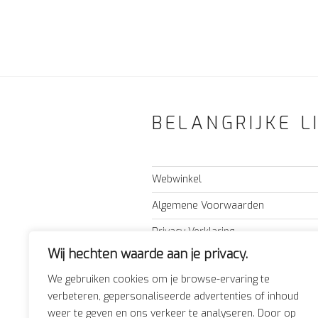
BELANGRIJKE L
Webwinkel
Algemene Voorwaarden
Privacy Verklaring
Wij hechten waarde aan je privacy.
Nieuws
We gebruiken cookies om je browse-ervaring te
Adres & route
verbeteren, gepersonaliseerde advertenties of inhoud
Forum
weer te geven en ons verkeer te analyseren. Door op