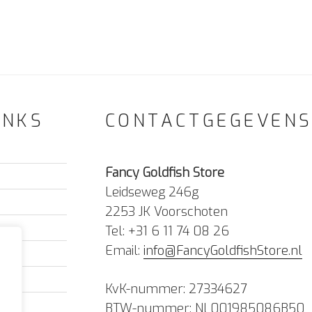
INKS
CONTACTGEGEVEN
Fancy Goldfish Store
Leidseweg 246g
2253 JK Voorschoten
Tel: +31 6 11 74 08 26
Email:
info@FancyGoldfishStore.nl
KvK-nummer: 27334627
BTW-nummer: NL001985086B50