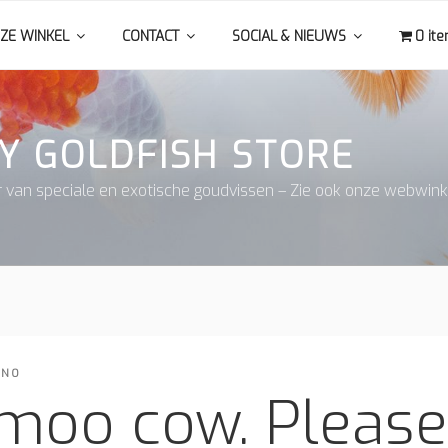
ZE WINKEL
CONTACT
SOCIAL & NIEUWS
0 it
Y GOLDFISH STORE
r van speciale en exotische goudvissen – Zie ook onze webwink
INO
moo cow. Pleas