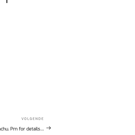
VOLGENDE
Volgend
bericht
nchu. Pm for details…