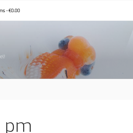
ems
€0.00
el!
e pm