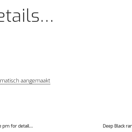
etails…
tomatisch aangemaakt
 pm for detail…
Deep Black ra