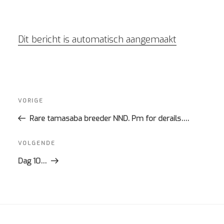
Dit bericht is automatisch aangemaakt
Bericht
navigatie
Vorig
VORIGE
bericht
Rare tamasaba breeder NND. Pm for derails….
Volgend
VOLGENDE
bericht
Dag 10…