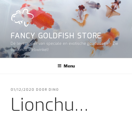
Ga
naar
de
inhoud
FANCY GOLDFISH STORE
Dé leverancier van speciale en exotische goudvissen – Zie
ook onze webwinkel!
Menu
GEPLAATST
01/12/2020
DOOR
DINO
OP
Lionchu…