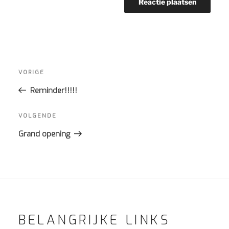
Bericht
navigatie
Vorig
VORIGE
bericht
Reminder!!!!!
Volgend
VOLGENDE
bericht
Grand opening
BELANGRIJKE LINKS