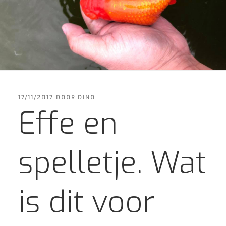
GEPLAATST
17/11/2017
DOOR
DINO
OP
Effe en
spelletje. Wat
is dit voor