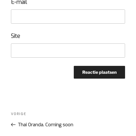
E-mail
Site
Bericht
navigatie
Vorig
VORIGE
bericht
Thai Oranda. Coming soon