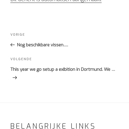
Bericht
navigatie
Vorig
VORIGE
bericht
Nog beschikbare vissen….
Volgend
VOLGENDE
bericht
This year we go setup a exibition in Dortmund. We …
BELANGRIJKE LINKS