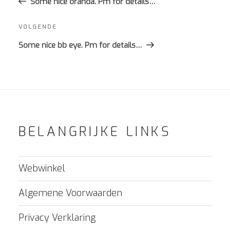
bericht
Some nice oranda. Pm for details…
Volgend
VOLGENDE
bericht
Some nice bb eye. Pm for details…
BELANGRIJKE LINKS
Webwinkel
Algemene Voorwaarden
Privacy Verklaring