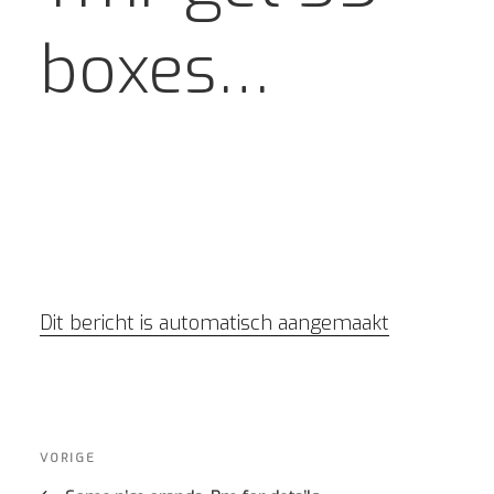
boxes…
Dit bericht is automatisch aangemaakt
Bericht
navigatie
Vorig
VORIGE