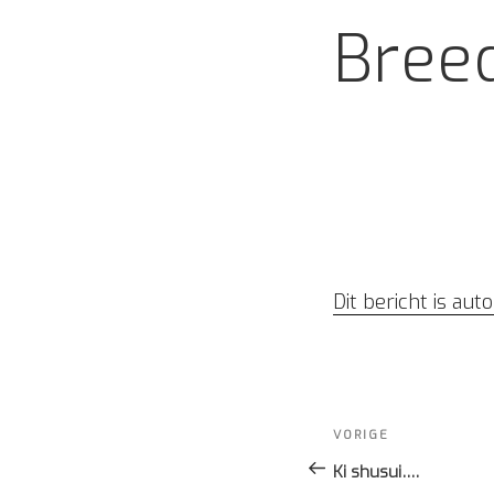
Bree
Dit bericht is au
Bericht
navigatie
Vorig
VORIGE
bericht
Ki shusui….