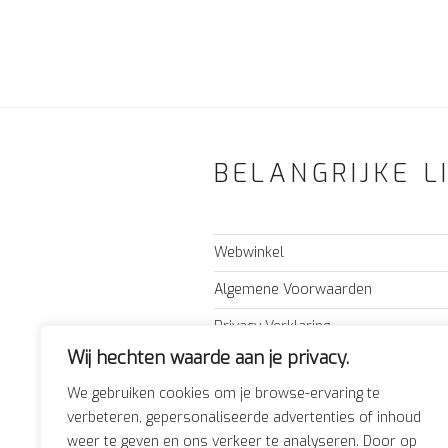
BELANGRIJKE L
Webwinkel
Algemene Voorwaarden
Privacy Verklaring
Wij hechten waarde aan je privacy.
Nieuws
We gebruiken cookies om je browse-ervaring te
Adres & route
verbeteren, gepersonaliseerde advertenties of inhoud
Forum
weer te geven en ons verkeer te analyseren. Door op