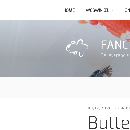
Ga
HOME
WEBWINKEL
ON
naar
de
inhoud
FANC
Dé leverancie
GEPLAATST
03/12/2020
DOOR
D
OP
Butte