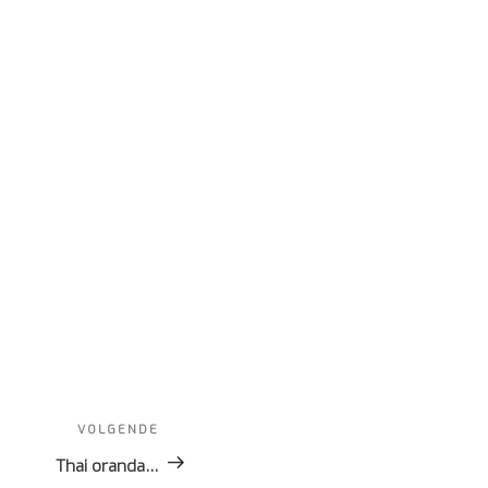
VOLGENDE
Volgend
bericht
Thai oranda…