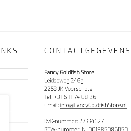
INKS
CONTACTGEGEVEN
Fancy Goldfish Store
Leidseweg 246g
2253 JK Voorschoten
Tel: +31 6 11 74 08 26
Email:
info@FancyGoldfishStore.nl
KvK-nummer: 27334627
BTW-nummer: NL001985086B50