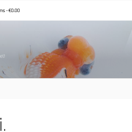
ems
€0.00
el!
.