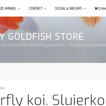
ZE WINKEL
CONTACT
SOCIAL & NIEUWS
0 it
Y GOLDFISH STORE
r van speciale en exotische goudvissen – Zie ook onze webwink
INO
rfly koi. Sluierkoi