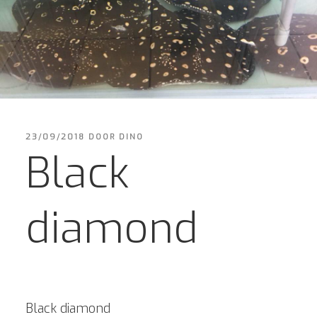
GEPLAATST
23/09/2018
DOOR
DINO
OP
Black
diamond
Black diamond