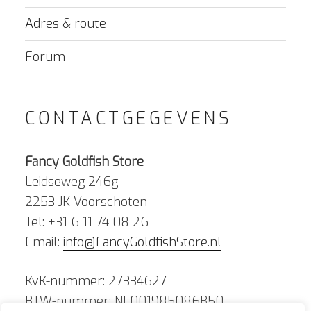
Adres & route
Forum
CONTACTGEGEVENS
Fancy Goldfish Store
Leidseweg 246g
2253 JK Voorschoten
Tel: +31 6 11 74 08 26
Email:
info@FancyGoldfishStore.nl
KvK-nummer: 27334627
BTW-nummer: NL001985086B50