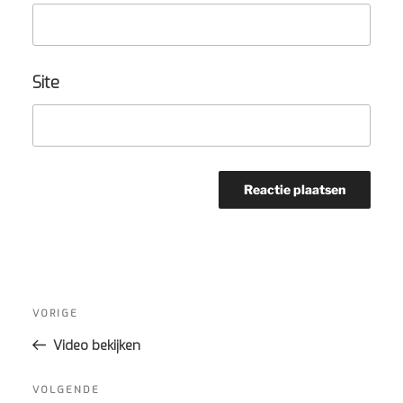
Site
Bericht
navigatie
Vorig
VORIGE
bericht
Video bekijken
Volgend
VOLGENDE