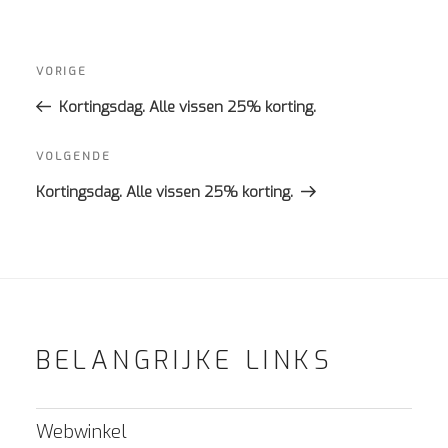
Bericht
navigatie
Vorig
VORIGE
bericht
Kortingsdag. Alle vissen 25% korting.
Volgend
VOLGENDE
bericht
Kortingsdag. Alle vissen 25% korting.
BELANGRIJKE LINKS
Webwinkel